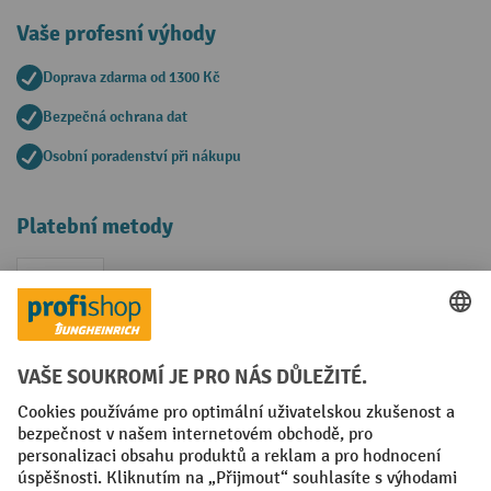
Vaše profesní výhody
Doprava zdarma od 1300 Kč
Bezpečná ochrana dat
Osobní poradenství při nákupu
Platební metody
Faktura
Sociální sítě
Facebook
YouTube
LinkedIn