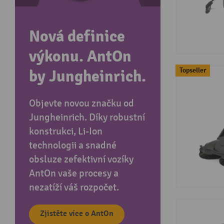
Nová definice
výkonu. AntOn
Topseller
by Jungheinrich.
Objevte novou značku od
Jungheinrich. Díky robustní
konstrukci, Li-Ion
technologii a snadné
obsluze zefektivní vozíky
AntOn vaše procesy a
nezatíží váš rozpočet.
Zjistěte více o AntOn