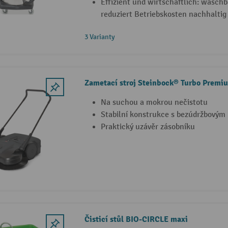
Effizient und wirtschaftlich: wasch
reduziert Betriebskosten nachhaltig
3 Varianty
Zametací stroj Steinbock® Turbo Premiu
Na suchou a mokrou nečistotu
Stabilní konstrukce s bezúdržbový
Praktický uzávěr zásobníku
Čisticí stůl BIO-CIRCLE maxi