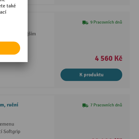
9 Pracovních dnů
ní v nejrůznějším
s nárazníky
4 560 Kč
K produktu
m, ruční
7 Pracovních dnů
 řemenu
í Softgrip