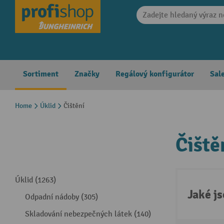
search
Skip to main navigation
Sortiment
Značky
Regálový konfigurátor
Sal
Home
Úklid
Čištění
Čiště
Úklid (1263)
Jaké j
Odpadní nádoby (305)
Skladování nebezpečných látek (140)