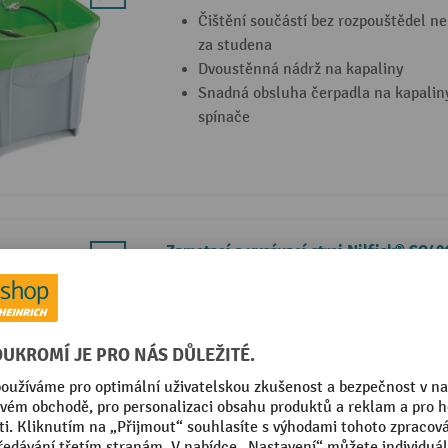
Čištění součástí bez rozpouštědel ne
za studena
Dvoustěnná nádrž na kapaliny
Snadná obsluha čerpadla na kapalin
spínače
Zametací a vysávací stroj Nilfisk® SC40
Kompaktní design a vysoká manévro
Snadné ovládání díky systému One
Výkonný sací motor (280 W) pro doko
sušení
3 Varianty