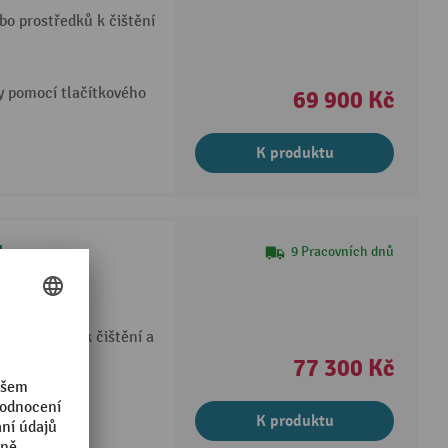
bo prostředků k čištění
y pomocí tlačítkového
69 900 Kč
K produktu
1
9 Pracovních dnů
vatelnost
Touch™
nalý výsledek čištění a
77 300 Kč
K produktu