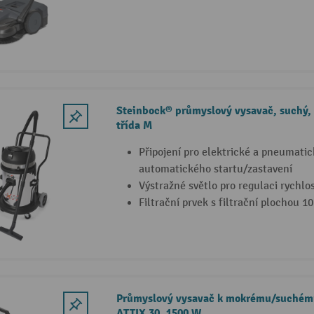
Steinbock® průmyslový vysavač, suchý,
třída M
Připojení pro elektrické a pneumatic
automatického startu/zastavení
Výstražné světlo pro regulaci rychlo
Filtrační prvek s filtrační plochou 1
Průmyslový vysavač k mokrému/suchému
ATTIX 30, 1500 W