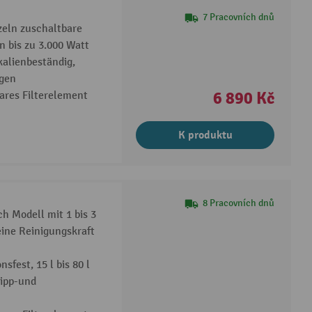
7 Pracovních dnů
zeln zuschaltbare
n bis zu 3.000 Watt
kalienbeständig,
gen
6 890 Kč
bares Filterelement
K produktu
8 Pracovních dnů
h Modell mit 1 bis 3
eine Reinigungskraft
sfest, 15 l bis 80 l
kipp-und