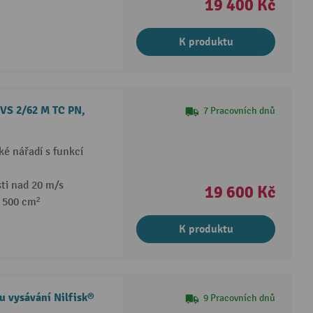
19 400 Kč
K produktu
 VS 2/62 M TC PN,
7 Pracovních dnů
ké nářadí s funkcí
sti nad 20 m/s
19 600 Kč
0 500 cm²
K produktu
 vysávání Nilfisk®
9 Pracovních dnů