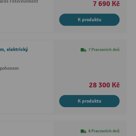
bares Filterelement
7 690 Kč
K produktu
m, elektrický
7 Pracovních dnů
m pohonem
28 300 Kč
K produktu
8 Pracovních dnů