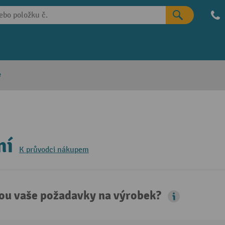
e
ní
K průvodci nákupem
sou vaše požadavky na výrobek?