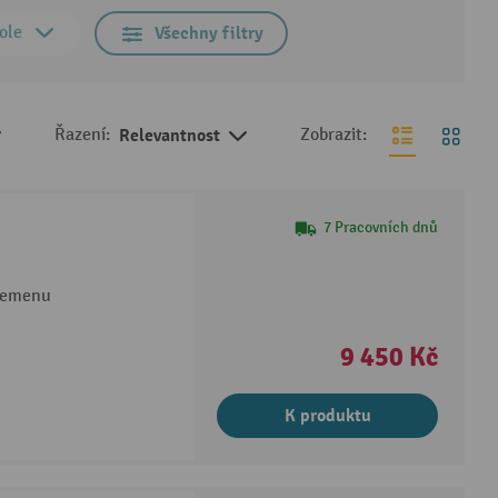
ole
Všechny filtry
Řazení:
Relevantnost
Zobrazit:
7 Pracovních dnů
 řemenu
9 450 Kč
K produktu