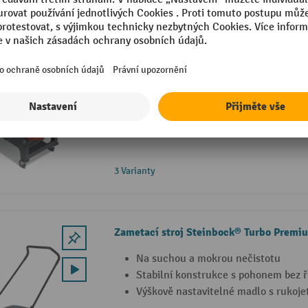
Úklidový vozík COMBIX
Systémový vozík s možnostmi rozšíře
provedení
Dvoučelisťový lis na mop
Velká pogumovaná řiditelná kolečka 
3 Varianty
Zametací stroj Steinbock® Turbo Premiu
Na suchou a mokrou nečistotu
Stabilní konstrukce s pohonem bez
Výškově nastavitelné madlo s rukojet