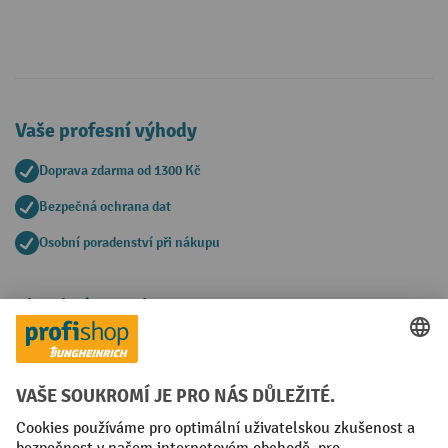
Vaše profesní výhody
Doprava zdarma od 1300 Kč
Bezpečná ochrana dat
Osobní poradenství při nákupu
Platební metody
Faktura
Sociální sítě