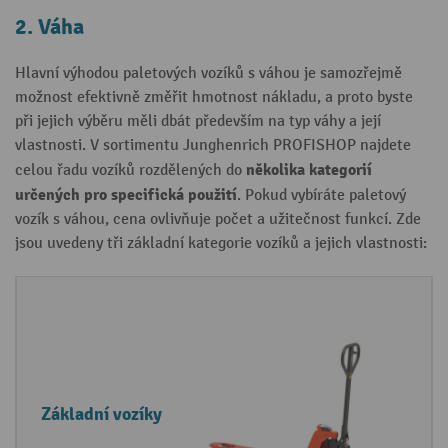
2. Váha
Hlavní výhodou paletových vozíků s váhou je samozřejmě
možnost efektivně změřit hmotnost nákladu, a proto byste
při jejich výběru měli dbát především na typ váhy a její
vlastnosti. V sortimentu Junghenrich PROFISHOP najdete
několika kategorií
celou řadu vozíků rozdělených do
určených pro specifická použití
. Pokud vybíráte paletový
vozík s váhou, cena ovlivňuje počet a užitečnost funkcí. Zde
jsou uvedeny tři základní kategorie vozíků a jejich vlastnosti:
K
V
P
a
l
o
t
a
u
e
s
ž
Základní vozíky
g
t
i