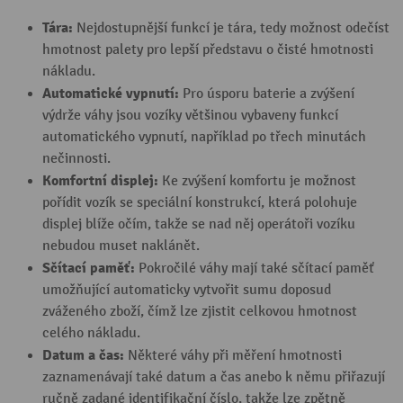
Tára:
Nejdostupnější funkcí je tára, tedy možnost odečíst
hmotnost palety pro lepší představu o čisté hmotnosti
nákladu.
Automatické vypnutí:
Pro úsporu baterie a zvýšení
výdrže váhy jsou vozíky většinou vybaveny funkcí
automatického vypnutí, například po třech minutách
nečinnosti.
Komfortní displej:
Ke zvýšení komfortu je možnost
pořídit vozík se speciální konstrukcí, která polohuje
displej blíže očím, takže se nad něj operátoři vozíku
nebudou muset naklánět.
Sčítací paměť:
Pokročilé váhy mají také sčítací paměť
umožňující automaticky vytvořit sumu doposud
zváženého zboží, čímž lze zjistit celkovou hmotnost
celého nákladu.
Datum a čas:
Některé váhy při měření hmotnosti
zaznamenávají také datum a čas anebo k němu přiřazují
ručně zadané identifikační číslo, takže lze zpětně