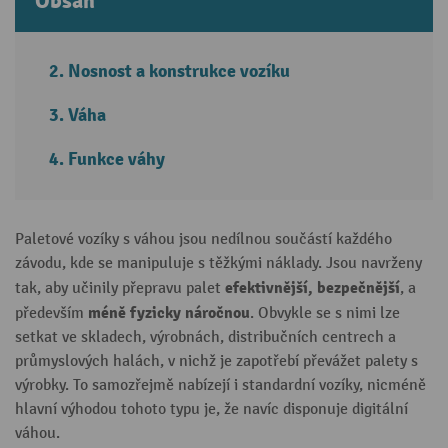
Obsah
Nosnost a konstrukce vozíku
Váha
Funkce váhy
Paletové vozíky s váhou jsou nedílnou součástí každého
závodu, kde se manipuluje s těžkými náklady. Jsou navrženy
efektivnější, bezpečnější
tak, aby učinily přepravu palet
, a
méně fyzicky náročnou
především
. Obvykle se s nimi lze
setkat ve skladech, výrobnách, distribučních centrech a
průmyslových halách, v nichž je zapotřebí převážet palety s
výrobky. To samozřejmě nabízejí i standardní vozíky, nicméně
hlavní výhodou tohoto typu je, že navíc disponuje digitální
váhou.