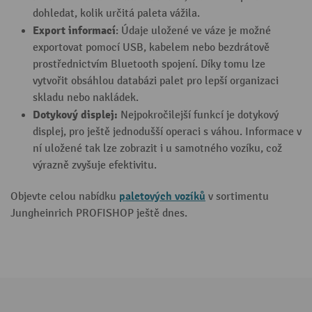
dohledat, kolik určitá paleta vážila.
Export informací
: Údaje uložené ve váze je možné
exportovat pomocí USB, kabelem nebo bezdrátově
prostřednictvím Bluetooth spojení. Díky tomu lze
vytvořit obsáhlou databázi palet pro lepší organizaci
skladu nebo nakládek.
Dotykový displej:
Nejpokročilejší funkcí je dotykový
displej, pro ještě jednodušší operaci s váhou. Informace v
ní uložené tak lze zobrazit i u samotného vozíku, což
výrazně zvyšuje efektivitu.
paletových vozíků
Objevte celou nabídku
v sortimentu
Jungheinrich PROFISHOP ještě dnes.