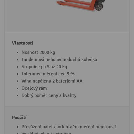
o
n
t
r
o
í
i
s
e
t
i
Nosnost 2000 kg
Tandemová nebo jednoduchá kolečka
Stupnice po 5 až 20 kg
Tolerance měření cca 5 %
Váha napájena 2 bateriemi AA
Ocelový rám
Dobrý poměr ceny a kvality
Převážení palet a orientační měření hmotnosti