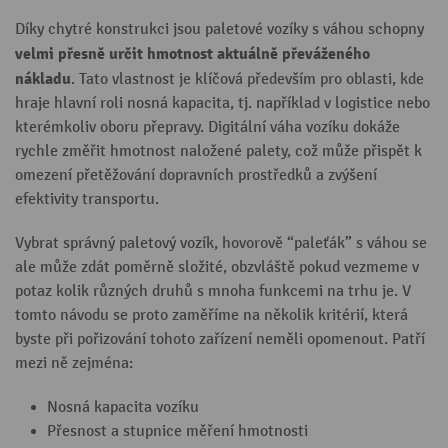
Díky chytré konstrukci jsou paletové vozíky s váhou schopny
velmi přesně určit hmotnost aktuálně převáženého
nákladu
. Tato vlastnost je klíčová především pro oblasti, kde
hraje hlavní roli nosná kapacita, tj. například v logistice nebo
kterémkoliv oboru přepravy. Digitální váha vozíku dokáže
rychle změřit hmotnost naložené palety, což může přispět k
omezení přetěžování dopravních prostředků a zvýšení
efektivity transportu.
Vybrat správný paletový vozík, hovorově “paleťák” s váhou se
ale může zdát poměrně složité, obzvláště pokud vezmeme v
potaz kolik různých druhů s mnoha funkcemi na trhu je. V
tomto návodu se proto zaměříme na několik kritérií, která
byste při pořizování tohoto zařízení neměli opomenout. Patří
mezi ně zejména:
Nosná kapacita vozíku
Přesnost a stupnice měření hmotnosti