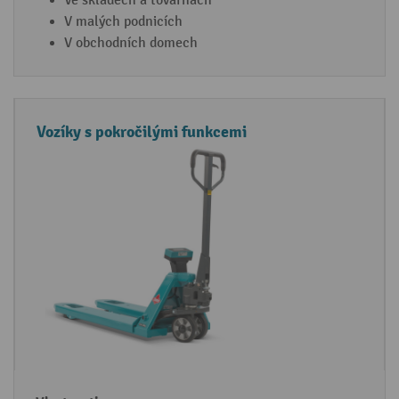
Ve skladech a továrnách
V malých podnicích
V obchodních domech
Vozíky s pokročilými funkcemi