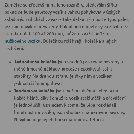
Zaměřte se především na jeho rozměry, především šířku,
pokud se bude paletový vozík s váhou pohybovat v úzkých
skladových uličkách. Zvažte také délku ližin podle typu palet,
jež jsou obvykle převáženy. Pokud potřebujete vyšší zdvih než
standardních 100 až 200 mm, můžete zvážit pořízení
nůžkového vozíku
. Důležitou roli hrají i kolečka a jejich
rozložení:
Jednoduchá kolečka
jsou vhodná pro rovné povrchy a
méně hmotné náklady, protože neposkytují tolik
stability. Na druhou stranu je díky nim s vozíkem
jednodušší manipulovat.
Tandemová kolečka
jsou tvořena dvěma kolečky na
každé ližině, díky čemuž je vozík stabilnější a převážení
je jednodušší. Vzhledem k tomu, že lépe rozkládají
hmotnost na vozíku, jsou vhodná i na nerovné povrchy.
Nevýhodou je jejich horší manipulovatelnost.