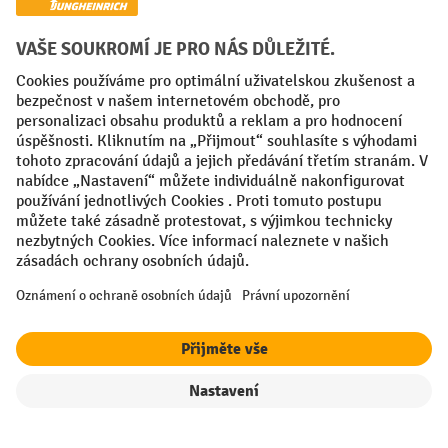
Faktura
Sociální sítě
Facebook
YouTube
LinkedIn
VODP
Otisk
Prohlášení o ochraně osobních údajů
Nastavení ochrany osobních údajů
All prices excl. VAT plus
shipping costs
and possible delivery charges,
if not stated otherwise.
Filtr
Řazení
¹ Sleva platí do vyprodání zásob. Sleva se nevztahuje na akční ceny.
Kombinace s jinými procentními slevami nebo poukázkami není
možná.