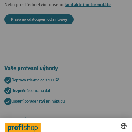
kontaktního formuláře
Nebo prostřednictvím našeho
.
Pravo na odstoupeni od smlouvy
Vaše profesní výhody
Doprava zdarma od 1300 Kč
Bezpečná ochrana dat
Osobní poradenství při nákupu
Platební metody