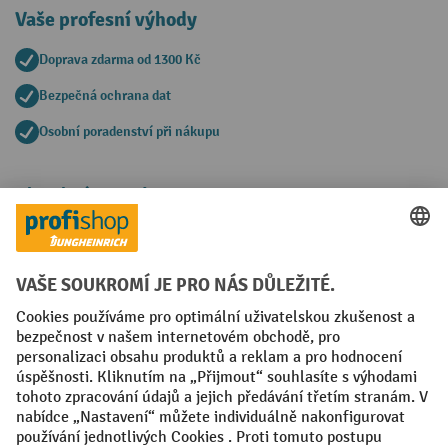
Vaše profesní výhody
Doprava zdarma od 1300 Kč
Bezpečná ochrana dat
Osobní poradenství při nákupu
Platební metody
Faktura
Sociální sítě
Facebook
YouTube
LinkedIn