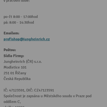
v pracovní době:
po-čt 8:00 - 17:00hod
pá: 8:00 - 14:30hod
Emailem:
profishop@jungheinrich.cz
Poštou:
Sídlo Firmy:
Jungheinrich (ČR) s.r.o.
Modletice 101
251 01 Říčany
Česká Republika
IČ: 47123591, DIČ: CZ47123591
Společnost je zapsána u Městského soudu v Praze pod
oddílem C,