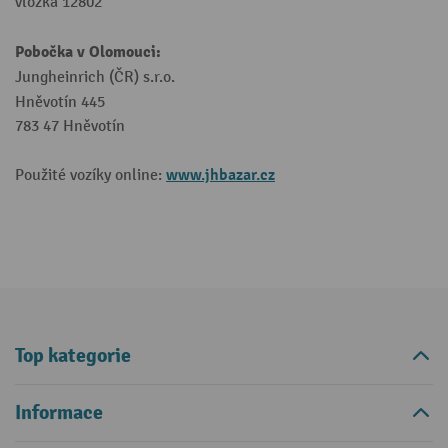
vložka 12802
Pobočka v Olomouci:
Jungheinrich (ČR) s.r.o.
Hněvotín 445
783 47 Hněvotín
www.jhbazar.cz
Použité vozíky online:
Top kategorie
Informace