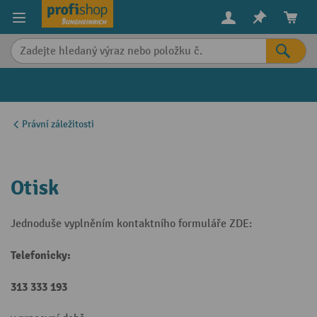
in content
Právní záležitosti
Otisk
Jednoduše vyplněním kontaktního formuláře ZDE:
Telefonicky:
313 333 193