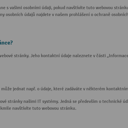
ane s vašimi osobními údaji, pokud navštívíte tuto webovou stránk
ny osobních údajů najdete v našem prohlášení o ochraně osobních
ánce?
webové stránky. Jeho kontaktní údaje naleznete v části „Informa
e může jednat např. o údaje, které zadáváte v některém kontaktním
vé stránky našimi IT systémy. Jedná se především o technické úda
akmile navštívíte tuto webovou stránku.