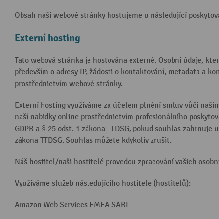
Obsah naší webové stránky hostujeme u následující poskytov
Externí hosting
Tato webová stránka je hostována externě. Osobní údaje, kte
především o adresy IP, žádosti o kontaktování, metadata a ko
prostřednictvím webové stránky.
Externí hosting využíváme za účelem plnění smluv vůči našim 
naší nabídky online prostřednictvím profesionálního poskytovat
GDPR a § 25 odst. 1 zákona TTDSG, pokud souhlas zahrnuje uk
zákona TTDSG. Souhlas můžete kdykoliv zrušit.
Náš hostitel/naši hostitelé provedou zpracování vašich osobní
Využíváme služeb následujícího hostitele (hostitelů):
Amazon Web Services EMEA SARL