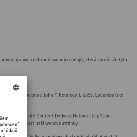
rávní úpravy o ochraně osobních údajů, která zaručí, že tyto
EA SARL, 38 avenue John F. Kennedy, L-1855, Lucembursko
střednictvím sítě Content Delivery Network je přitom
nost a výkonnost naší webové stránky.
vání naší nabídky na webových stránkách (čl. 6 odst. 1