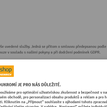
ýše uvedené služby. Jedná se přitom o smlouvu předepsanou podle p
ouze v souladu s našimi pokyny a při dodržení podmínek GDPR.
ont CDN. Poskytovatelem je společnost Amazon Web Services EM
ířenou síť pro doručování obsahu, Content Delivery Network. Pro
 a naší webovou stránkou. Tím můžeme zvýšit celosvětovou dostup
 oprávněném zájmu na co nejvíce bezchybném a bezpečném poskyto