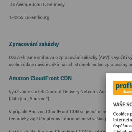
38 Avenue John F. Kennedy
L-1855 Luxembourg
Zpracování zakázky
Uzavřeli jsme smlouvu o zpracování zakázky (AVV) k využití v
osobní údaje návštěvníků našich stránek budou zpracovány p
Amazon CloudFront CDN
Využíváme služeb Content Delivery Network Amazon CloudFr
(dále jen „Amazon“).
V případě Amazon CloudFront CDN se jedná o celosvětově rozš
technicky zajištěn přenos informací mezi vaším prohlížečem
Využití služby Amazon CloudFront CDN je založeno na našem