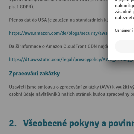
pís. f GDPR).
Přenos dat do USA je založen na standardních klauzulích Kom
https://aws.amazon.com/de/blogs/security/aws-gdpr-data-
Další informace o Amazon CloudFront CDN najdete zde:
https://d1.awsstatic.com/legal/privacypolicy/AWS_Privacy_
Zpracování zakázky
Uzavřeli jsme smlouvu o zpracování zakázky (AVV) k využití v
osobní údaje návštěvníků našich stránek budou zpracovány p
2. Všeobecné pokyny a povin