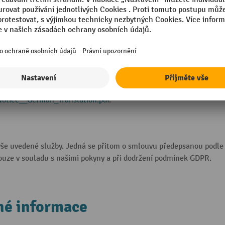
ise EU. Podrobnosti najdete zde:
processing-addendum/
.
Notice__German_Translation.pdf
.
ýše uvedené služby. Jedná se přitom o smlouvu předepsanou podle p
ouze v souladu s našimi pokyny a při dodržení podmínek GDPR.
né informace