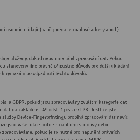
ní osobních údajů (např. jména, e-mailové adresy apod.).
 údaje uloženy, dokud nepomine účel zpracování dat. Pokud
u stanoveny jiné právně přípustné důvody pro další ukládání
e k vymazání po odpadnutí těchto důvodů.
2 pís. a GDPR, pokud jsou zpracovávány zvláštní kategorie dat
at na základě čl. 49 odst. 1 pís. a GDPR. Jestliže jste
služby Device-Fingerprinting), probíhá zpracování dat navíc
liže jsou vaše údaje nutné k naplnění smlouvy nebo
je zpracováváme, pokud je to nutné pro naplnění právních
v souladu s čl. 6 odst. 1 písm. f nařízení GDPR.