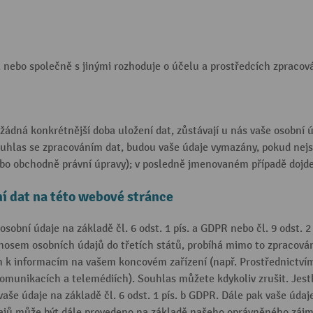
nebo společně s jinými rozhoduje o účelu a prostředcích zpracová
žádná konkrétnější doba uložení dat, zůstávají u nás vaše osobní
uhlas se zpracováním dat, budou vaše údaje vymazány, pokud nejso
ebo obchodně právní úpravy); v posledně jmenovaném případě dojd
í dat na této webové stránce
sobní údaje na základě čl. 6 odst. 1 pís. a GDPR nebo čl. 9 odst. 
nosem osobních údajů do třetích států, probíhá mimo to zpracování d
m k informacím na vašem koncovém zařízení (např. Prostřednictvím 
omunikacích a telemédiích). Souhlas můžete kdykoliv zrušit. Jest
še údaje na základě čl. 6 odst. 1 pís. b GDPR. Dále pak vaše úda
údajů může být dále provedeno na základě našeho oprávněného zájmu 