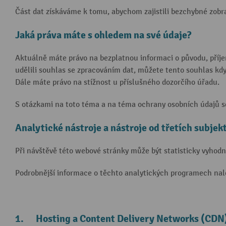
Část dat získáváme k tomu, abychom zajistili bezchybné zobr
Jaká práva máte s ohledem na své údaje?
Aktuálně máte právo na bezplatnou informaci o původu, příje
udělili souhlas se zpracováním dat, můžete tento souhlas kdy
Dále máte právo na stížnost u příslušného dozorčího úřadu.
S otázkami na toto téma a na téma ochrany osobních údajů se
Analytické nástroje a nástroje od třetích subjek
Při návštěvě této webové stránky může být statisticky vyhod
Podrobnější informace o těchto analytických programech nal
1. Hosting a Content Delivery Networks (CDN