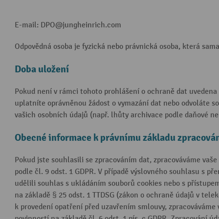
E-mail: DPO@jungheinrich.com
Odpovědná osoba je fyzická nebo právnická osoba, která sama 
Doba uložení
Pokud není v rámci tohoto prohlášení o ochraně dat uvedena 
uplatníte oprávněnou žádost o vymazání dat nebo odvoláte so
vašich osobních údajů (např. lhůty archivace podle daňové n
Obecné informace k právnímu základu zpracován
Pokud jste souhlasili se zpracováním dat, zpracováváme vaše o
podle čl. 9 odst. 1 GDPR. V případě výslovného souhlasu s pře
udělili souhlas s ukládáním souborů cookies nebo s přístupe
na základě § 25 odst. 1 TTDSG (zákon o ochraně údajů v telek
k provedení opatření před uzavřením smlouvy, zpracováváme va
povinností na základě čl. 6 odst. 1 pís. c GDPR. Zpracování 