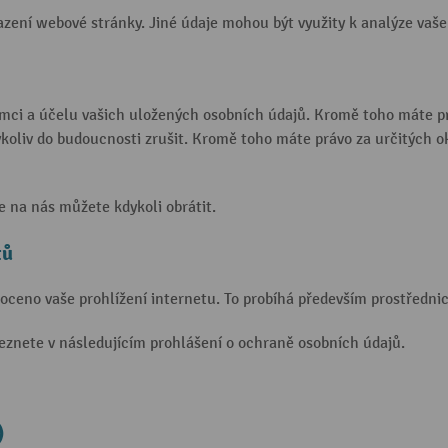
azení webové stránky. Jiné údaje mohou být využity k analýze vaš
mci a účelu vašich uložených osobních údajů. Kromě toho máte pr
koliv do budoucnosti zrušit. Kromě toho máte právo za určitých o
 na nás můžete kdykoli obrátit.
tů
noceno vaše prohlížení internetu. To probíhá především prostředn
eznete v následujícím prohlášení o ochraně osobních údajů.
)