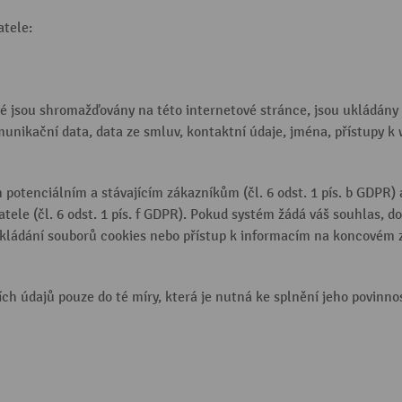
atele:
ré jsou shromažďovány na této internetové stránce, jsou ukládány
munikační data, data ze smluv, kontaktní údaje, jména, přístupy k 
potenciálním a stávajícím zákazníkům (čl. 6 odst. 1 pís. b GDPR)
ele (čl. 6 odst. 1 pís. f GDPR). Pokud systém žádá váš souhlas, doj
ládání souborů cookies nebo přístup k informacím na koncovém zař
ch údajů pouze do té míry, která je nutná ke splnění jeho povinno