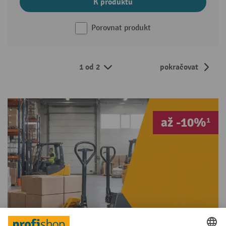
K produktu
Porovnat produkt
1 od 2
pokračovat
až -10%¹