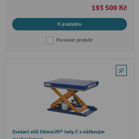
193 500 Kč
K produktu
Porovnat produkt
Zvedací stůl EdmoLift® řady C s nůžkovým