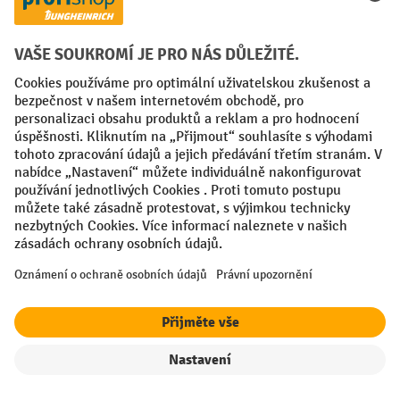
Univerzální řešení pro sklad a
logistiku
Robustní konstrukce a snadná obsluha pro
každodenní manipulaci s paletami ve firmě
Prohlédnout akční nabídku
Filtr
Řazení