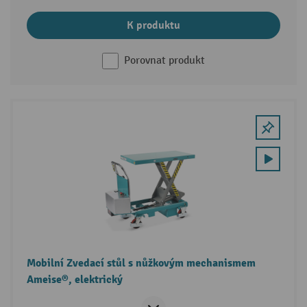
K produktu
Porovnat produkt
Mobilní Zvedací stůl s nůžkovým mechanismem
Ameise®, elektrický