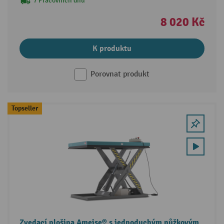
7 Pracovních dnů
8 020 Kč
K produktu
Porovnat produkt
Topseller
Zvedací plošina Ameise® s jednoduchým nůžkovým