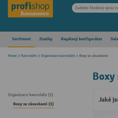
search
Skip to main navigation
Sortiment
Značky
Regálový konfigurátor
Sal
Home
Kanceláře
Organizace kanceláře
Boxy se zásuvkami
Boxy 
Organizace kanceláře (1)
Jaké j
Boxy se zásuvkami (1)