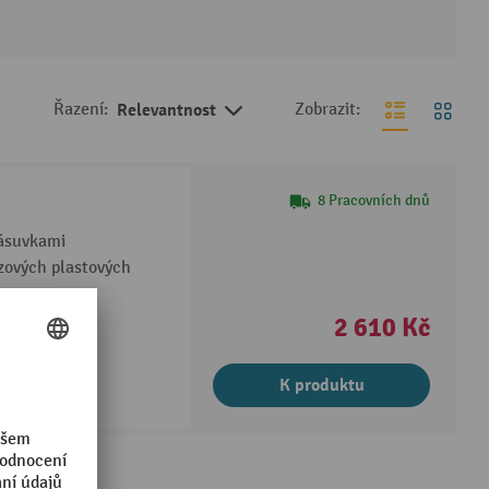
Řazení:
Relevantnost
Zobrazit:
8 Pracovních dnů
zásuvkami
zových plastových
ím
2 610 Kč
K produktu