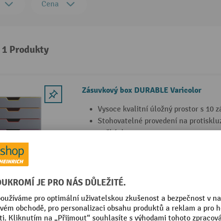
Cena
: 1 Produkty
Zásuvkový box DURABLE Varicolor
Vysoce kvalitní úložný prostor s 10 
Stohovatelné provedení na protisklu
nožkách
Nehlučný výsuv zásuvek s blokován
3 Varianty