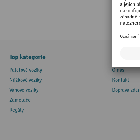
Top kategorie
Informace
Paletové vozíky
O nás
Nůžkové vozíky
Kontakt
Váhové vozíky
Doprava zda
Zametače
Regály