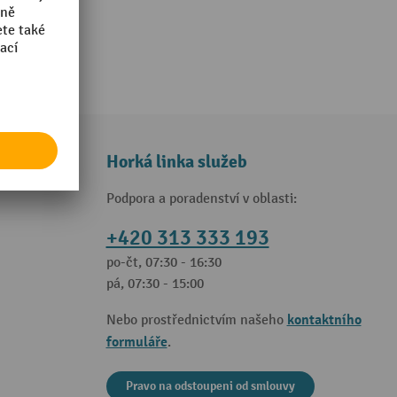
Horká linka služeb
Podpora a poradenství v oblasti:
+420 313 333 193
po-čt, 07:30 - 16:30
pá, 07:30 - 15:00
kontaktního
Nebo prostřednictvím našeho
formuláře
.
Pravo na odstoupeni od smlouvy