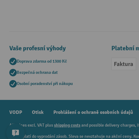
Vaše profesní výhody
Platební 
Doprava zdarma od 1300 Kč
Faktur
Bezpečná ochrana dat
Osobní poradenství při nákupu
VODP
Otisk
Prohlášení o ochraně osobních údajů
All prices excl. VAT plus
shipping costs
and possible delivery charges, i
¹ Sleva platí do vyprodání zásob. Sleva se nevztahuje na akční ceny.