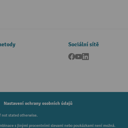
metody
Sociální sítě
Facebook
YouTube
LinkedIn
a
Nastavení ochrany osobních údajů
f not stated otherwise.
 Kombinace s jinými procentními slevami nebo poukázkami není možná.