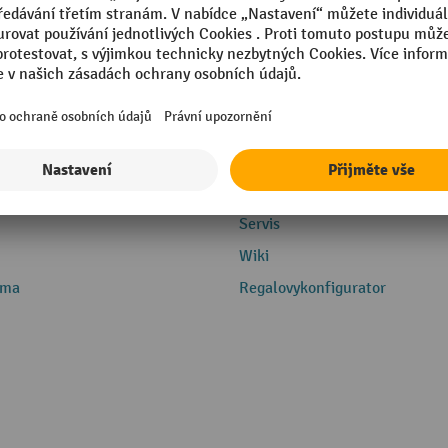
Servis
Servis
Wiki
rma
Regalovykonfigurator