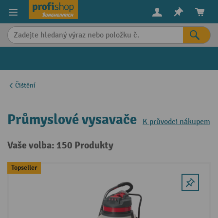
in content
Čištění
Průmyslové vysavače
K průvodci nákupem
Vaše volba: 150 Produkty
Topseller