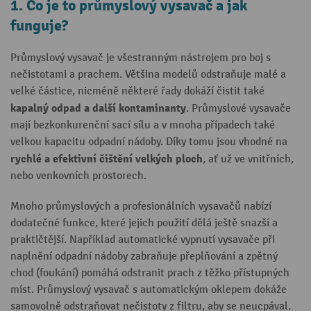
1. Co je to průmyslový vysavač a jak
funguje?
Průmyslový vysavač je všestranným nástrojem pro boj s
nečistotami a prachem. Většina modelů odstraňuje malé a
velké částice, nicméně některé řady dokáží čistit také
kapalný odpad a další kontaminanty
. Průmyslové vysavače
mají bezkonkurenční sací sílu a v mnoha případech také
velkou kapacitu odpadní nádoby. Díky tomu jsou vhodné na
rychlé a efektivní čištění velkých ploch
, ať už ve vnitřních,
nebo venkovních prostorech.
Mnoho průmyslových a profesionálních vysavačů nabízí
dodatečné funkce, které jejich použití dělá ještě snazší a
praktičtější. Například automatické vypnutí vysavače při
naplnění odpadní nádoby zabraňuje přeplňování a zpětný
chod (foukání) pomáhá odstranit prach z těžko přístupných
míst. Průmyslový vysavač s automatickým oklepem dokáže
samovolně odstraňovat nečistoty z filtru, aby se neucpával.