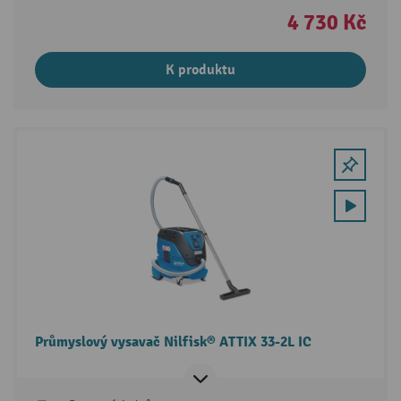
4 730 Kč
K produktu
Průmyslový vysavač Nilfisk® ATTIX 33-2L IC