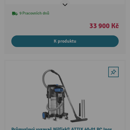
9 Pracovních dnů
33 900 Kč
K produktu
Průmyslový vysavač Nilfisk® ATTIX 40-01 PC Inox,