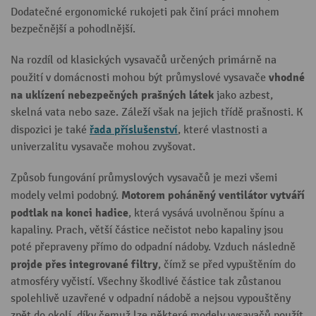
Dodatečné ergonomické rukojeti pak činí práci mnohem
bezpečnější a pohodlnější.
Na rozdíl od klasických vysavačů určených primárně na
vhodné
použití v domácnosti mohou být průmyslové vysavače
na uklízení nebezpečných prašných látek
jako azbest,
skelná vata nebo saze. Záleží však na jejich třídě prašnosti. K
řada příslušenství
dispozici je také
, které vlastnosti a
univerzalitu vysavače mohou zvyšovat.
Způsob fungování průmyslových vysavačů je mezi všemi
Motorem poháněný ventilátor vytváří
modely velmi podobný.
podtlak na konci hadice
, která vysává uvolněnou špínu a
kapaliny. Prach, větší částice nečistot nebo kapaliny jsou
poté přepraveny přímo do odpadní nádoby. Vzduch následně
projde přes integrované filtry
, čímž se před vypuštěním do
atmosféry vyčistí. Všechny škodlivé částice tak zůstanou
spolehlivě uzavřené v odpadní nádobě a nejsou vypouštěny
zpět do okolí, díky čemuž lze některé modely vysavačů použít