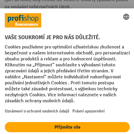
na vysávání nebezpečných látek.
Výhody profesionálních průmyslových vysavačů