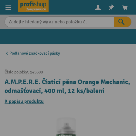
in content
Podlahové značkovací pásky
Číslo položky:
245600
A.M.P.E.R.E. Čisticí pěna Orange Mechanic,
odmašťovací, 400 ml, 12 ks/balení
K popisu produktu