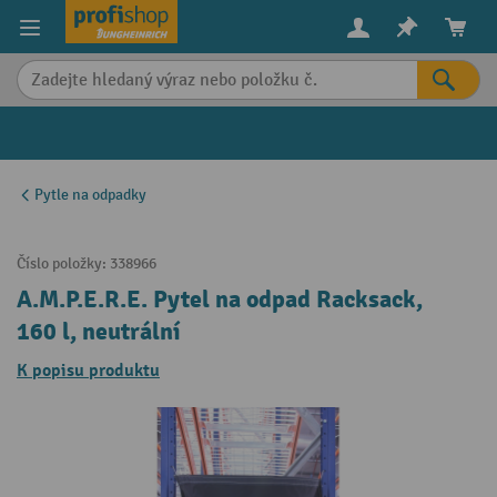
in content
Pytle na odpadky
Číslo položky:
338966
A.M.P.E.R.E. Pytel na odpad Racksack,
160 l, neutrální
K popisu produktu