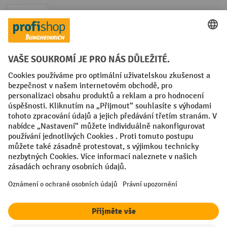
Faktura
Sociální sítě
Facebook
YouTube
LinkedIn
VODP
Otisk
Prohlášení o ochraně osobních údajů
Nastavení ochrany osobních údajů
All prices excl. VAT plus
shipping costs
and possible delivery charges,
if not stated otherwise.
¹ Sleva platí do vyprodání zásob. Sleva se nevztahuje na akční ceny.
Kombinace s jinými procentními slevami nebo poukázkami není