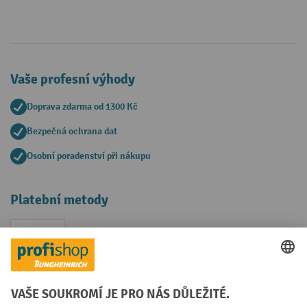
Vaše profesní výhody
Doprava zdarma od 1300 Kč
Bezpečná ochrana dat
Osobní poradenství při nákupu
Platební metody
Faktura
Sociální sítě