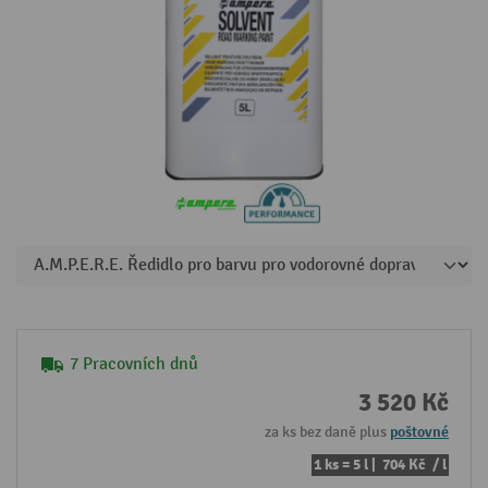
7 Pracovních dnů
3 520 Kč
za ks bez daně plus
poštovné
1 ks = 5 l |
704 Kč
/ l