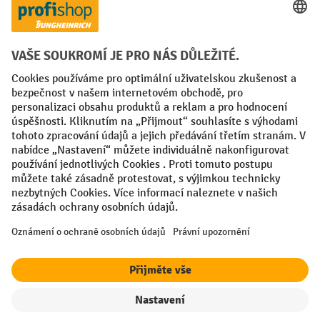
Sociální sítě
Facebook
YouTube
LinkedIn
VODP
Otisk
Prohlášení o ochraně osobních údajů
Nastavení ochrany osobních údajů
All prices excl. VAT plus
shipping costs
and possible delivery charges,
if not stated otherwise.
¹ Sleva platí do vyprodání zásob. Sleva se nevztahuje na akční ceny.
Kombinace s jinými procentními slevami nebo poukázkami není
možná.