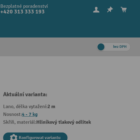
Bezplatné poradenství
+420 313 333 193
bez DPH
Aktuální varianta:
2 m
Lano, délka vytažení:
4 - 7 kg
Nosnost:
Hliníkový tlakový odlitek
Skříň, materiál:
Konfigurovat variantu