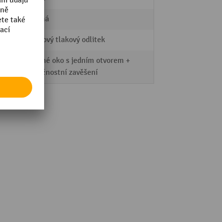
stříbrná
Hliníkový tlakový odlitek
Závěsné oko s jedním otvorem +
bezpečnostní zavěšení