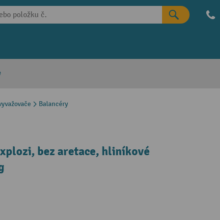
e
vyvažovače
Balancéry
xplozi, bez aretace, hliníkové
g