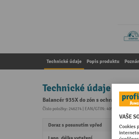
Technické údaje
Popis produktu
Pozná
Technické údaje
Balancér 935X do zón s ochranou proti e
Číslo položky: 246274 | EAN/GTIN: 4055091232065
Z 
Doraz s posunutím vpřed
Ano
Lano, délka vytažení
2 m