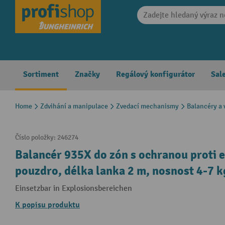
search
Skip to main navigation
Sortiment
Značky
Regálový konfigurátor
Sal
Home
Zdvihání a manipulace
Zvedací mechanismy
Balancéry a 
Číslo položky:
246274
Balancér 935X do zón s ochranou proti e
pouzdro, délka lanka 2 m, nosnost 4-7 k
Einsetzbar in Explosionsbereichen
K popisu produktu