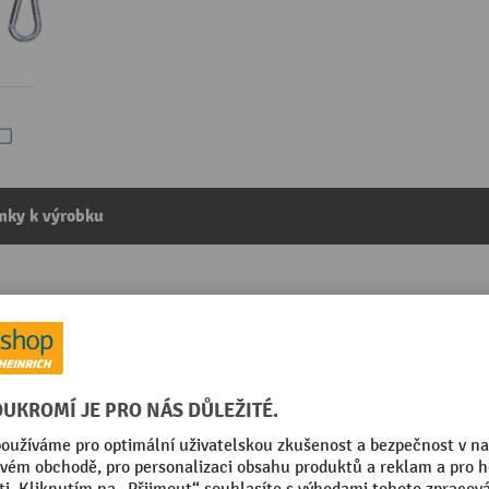
mky k výrobku
xplozi, bez aretace, hliníkové pouzdro, délka lanka 2 m, 
kategorie:
Balancéry
Pohotovostní hmotnost
Segmentu