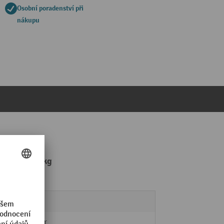
Osobní poradenství při
nákupu
nosnost 4-7 kg
8,6 kg
Startér