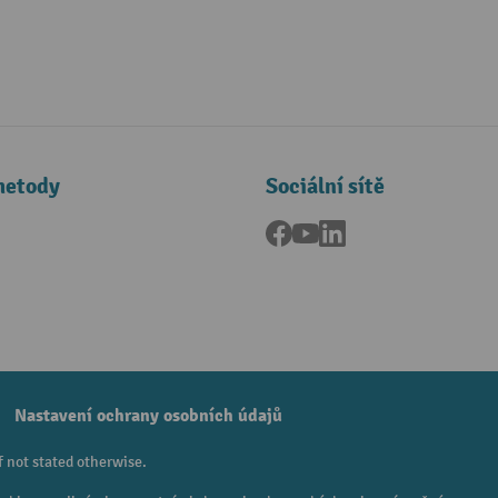
metody
Sociální sítě
Facebook
YouTube
LinkedIn
a
Nastavení ochrany osobních údajů
f not stated otherwise.