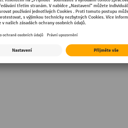
tilá ocel
Skříň, barva
Skříň, materiál
kg
Závěs rámu
ina