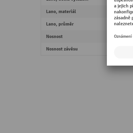
Lano, materiál
ušlech
Lano, průměr
3 mm
Nosnost
4 - 7 
Nosnost závěsu
Karab