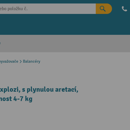
e
vyvažovače
Balancéry
plozi, s plynulou aretací,
nost 4-7 kg