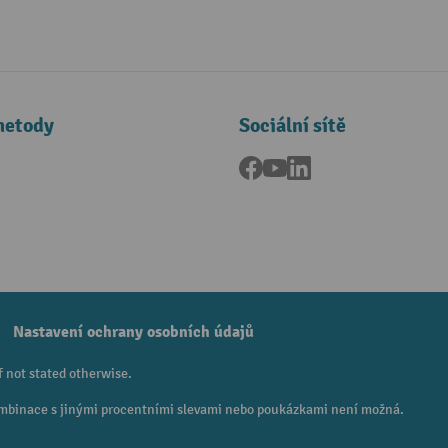
metody
Sociální sítě
Facebook
YouTube
LinkedIn
a
Nastavení ochrany osobních údajů
f not stated otherwise.
 Kombinace s jinými procentními slevami nebo poukázkami není možná.