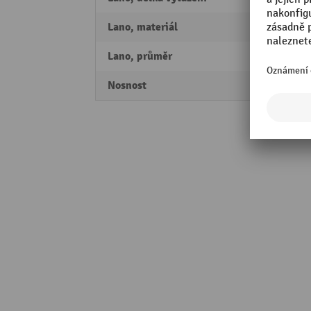
Lano, materiál
ušlech
Lano, průměr
3 mm
Nosnost
4 - 7 