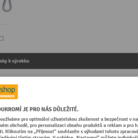
mky k výrobku
xplozi, s plynulou aretací, hliníkové pouzdro, délka lanka
kategorie:
Balancéry
Nosnost závěsu
Pohotovostní hmotnost