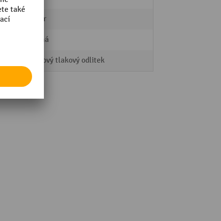
Startér
stříbrná
Hliníkový tlakový odlitek