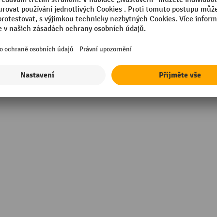
tilá ocel
Segmentu
Skříň, barva
kg
Skříň, materiál