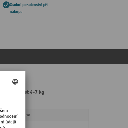
Osobní poradenství při
nákupu
 2 m, nosnost 4-7 kg
Karabina
8,8 kg