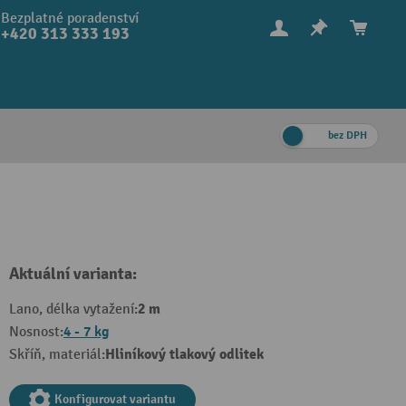
Bezplatné poradenství
+420 313 333 193
bez DPH
Aktuální varianta:
2 m
Lano, délka vytažení:
4 - 7 kg
Nosnost:
Hliníkový tlakový odlitek
Skříň, materiál:
Konfigurovat variantu