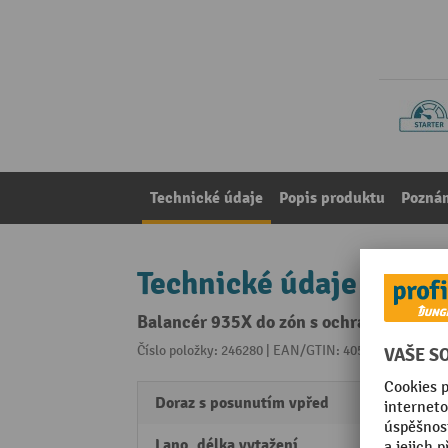
Technické údaje
Popis produktu
Pozná
Technické údaje
Balancér 935X do zón s ochranou proti e
Číslo položky: 246280 | EAN/GTIN: 4055091232072
Z 
Doraz s posunutím vpřed
Ano
Lano, délka vytažení
2 m