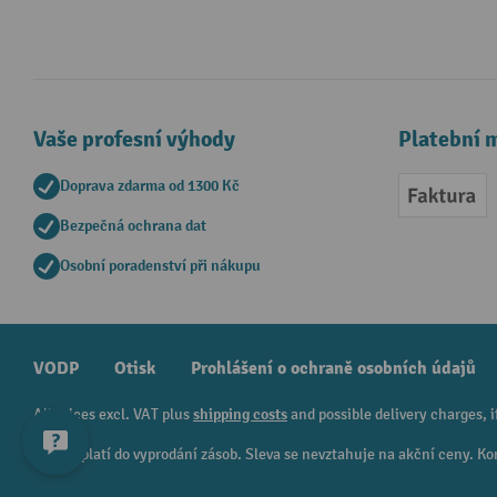
Vaše profesní výhody
Platební 
Doprava zdarma od 1300 Kč
Faktur
Bezpečná ochrana dat
Osobní poradenství při nákupu
VODP
Otisk
Prohlášení o ochraně osobních údajů
All prices excl. VAT plus
shipping costs
and possible delivery charges, i
¹ Sleva platí do vyprodání zásob. Sleva se nevztahuje na akční ceny.