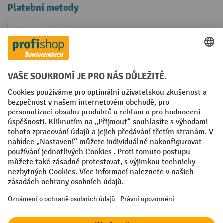
Platební metody
Faktura
Sociální sítě
Facebook
YouTube
LinkedIn
VODP
Otisk
Prohlášení o ochraně osobních údajů
Nastavení ochrany osobních údajů
All prices excl. VAT plus
shipping costs
and possible delivery charges,
if not stated otherwise.