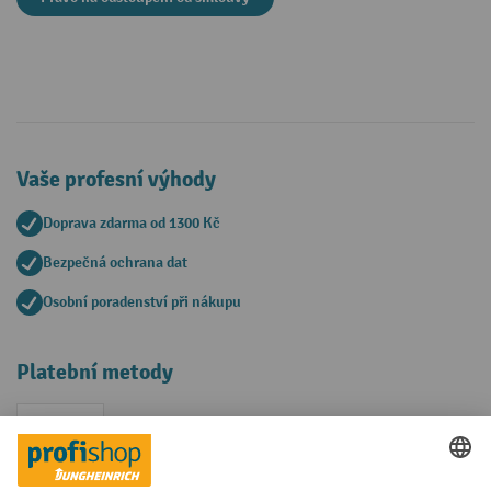
Vaše profesní výhody
Doprava zdarma od 1300 Kč
Bezpečná ochrana dat
Osobní poradenství při nákupu
Platební metody
Faktura