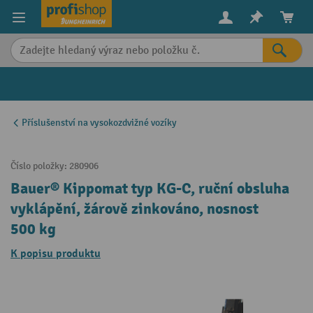
in content
Příslušenství na vysokozdvižné vozíky
Číslo položky:
280906
Bauer® Kippomat typ KG-C, ruční obsluha
vyklápění, žárově zinkováno, nosnost
500 kg
K popisu produktu