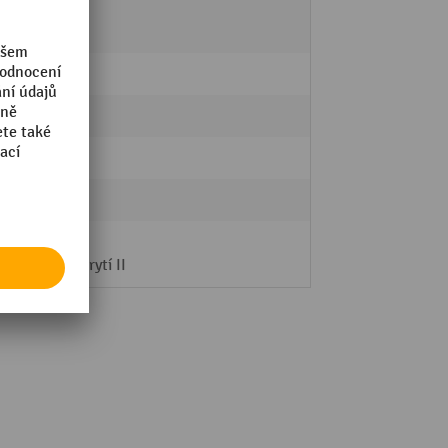
vlevo
vpravo
LED
4
Ano
Ano
IP 65
třída krytí II