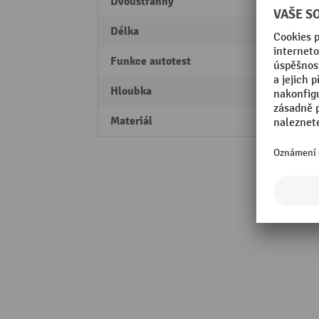
Dvoustranný
Ne
Délka
329 
Funkce autotest
Ano
Hloubka
78 m
Materiál
polyk