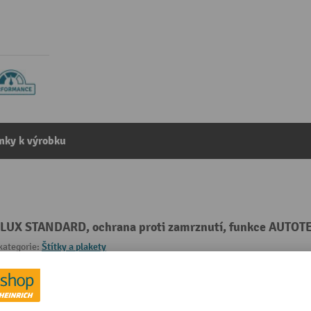
mky k výrobku
T-LUX STANDARD, ochrana proti zamrznutí, funkce AUTOT
kategorie:
Štítky a plakety
Směrování pokynů