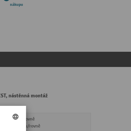
nákupu
EST, nástěnná montáž
dolů/rovně
nahoru/rovně