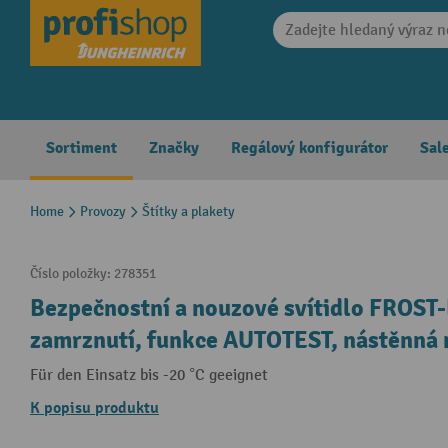
search
Skip to main navigation
Sortiment
Značky
Regálový konfigurátor
Sal
Home
Provozy
Štítky a plakety
Číslo položky:
278351
Bezpečnostní a nouzové svítidlo FROS
zamrznutí, funkce AUTOTEST, nástěnná
Für den Einsatz bis -20 °C geeignet
K popisu produktu