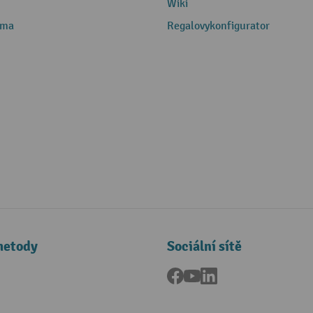
Wiki
rma
Regalovykonfigurator
metody
Sociální sítě
Facebook
YouTube
LinkedIn
a