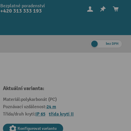
Bezplatné poradenství
+420 313 333 193
bez DPH
Aktuální varianta:
Materiál:
polykarbonát (PC)
24 m
Poznávací vzdálenost:
IP 65
třída krytí II
Třída/druh krytí:
Konfigurovat variantu