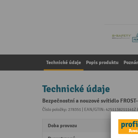
Technické údaje
Popis produktu
Pozná
Technické údaje
Bezpečnostní a nouzové svítidlo FROS
Číslo položky: 278351 | EAN/GTIN: 4251138211141
Z 
Doba provozu
3 h