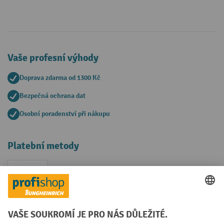
Vaše profesní výhody
Doprava zdarma od 1300 Kč
Bezpečná ochrana dat
Osobní poradenství při nákupu
Platební metody
Faktura
Sociální sítě