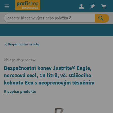
in content
Bezpečnostní nádoby
Číslo položky:
355132
Bezpečnostní konev Justrite® Eagle,
nerezová ocel, 19 litrů, vč. stáčecího
kohoutu Eco s neoprenovým těsněním
K popisu produktu