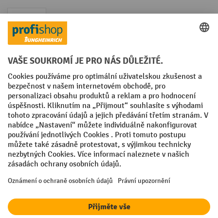
Faktura
Sociální sítě
Facebook
YouTube
LinkedIn
VODP
Otisk
Prohlášení o ochraně osobních údajů
Nastavení ochrany osobních údajů
All prices excl. VAT plus
shipping costs
and possible delivery charges,
if not stated otherwise.
¹ Sleva platí do vyprodání zásob. Sleva se nevztahuje na akční ceny.