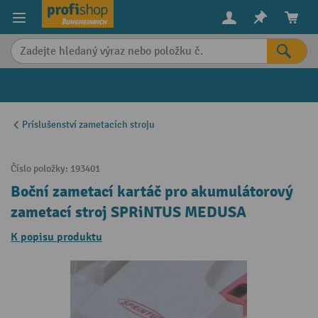
in content
Príslušenství zametacích stroju
Číslo položky:
193401
Boční zametací kartáč pro akumulátorový
zametací stroj SPRiNTUS MEDUSA
K popisu produktu