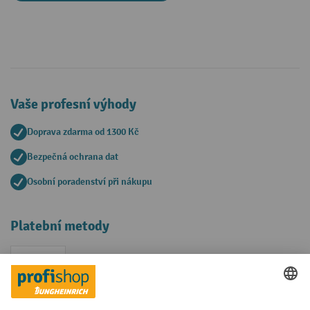
Vaše profesní výhody
Doprava zdarma od 1300 Kč
Bezpečná ochrana dat
Osobní poradenství při nákupu
Platební metody
Faktura
Sociální sítě