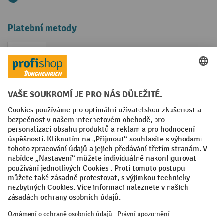
Platební metody
Faktura
Sociální sítě
Facebook
YouTube
LinkedIn
VODP
Otisk
Prohlášení o ochraně osobních údajů
Nastavení ochrany osobních údajů
All prices excl. VAT plus
shipping costs
and possible delivery charges,