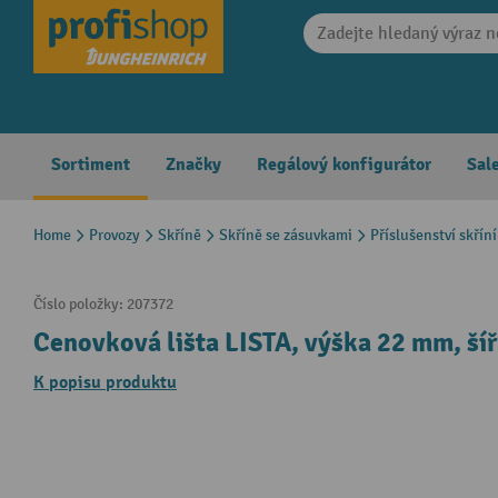
search
Skip to main navigation
Sortiment
Značky
Regálový konfigurátor
Sal
Home
Provozy
Skříně
Skříně se zásuvkami
Příslušenství skřín
Číslo položky:
207372
Cenovková lišta LISTA, výška 22 mm, ší
K popisu produktu