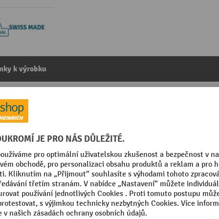
mky k výrobku
řka 105 mm, 10 ks
kategorie:
Příslušenství skříní se zásuvkami
 Made
Značka
sional
Šířka