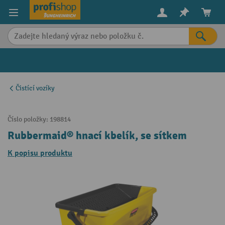
in content
Čistící vozíky
Číslo položky:
198814
Rubbermaid® hnací kbelík, se sítkem
K popisu produktu