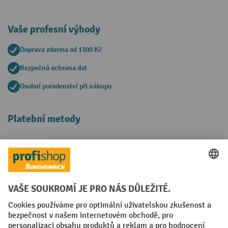
Vaše profesní výhody
Doprava zdarma od 1300 Kč
Bezpečná ochrana dat
Osobní poradenství při nákupu
Platební metody
Faktura
Sociální sítě
Facebook
YouTube
LinkedIn