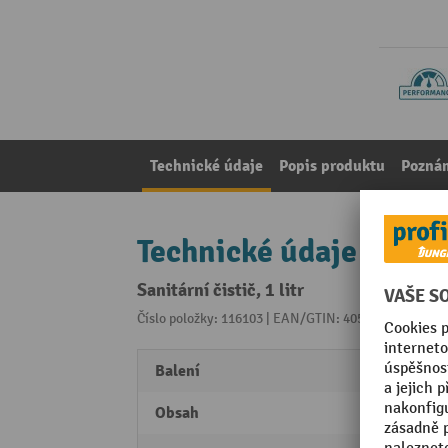
Technické údaje
Popis produktu
Pozná
Technické údaje
Sanitární čistič, 1 litr
Číslo položky: 116103 | EAN/GTIN: 4055091026633
Z 
Balení
12 St
Obsah
1 L