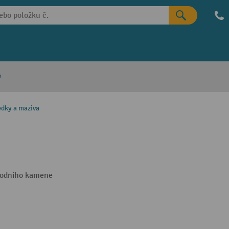
e
edky a maziva
 vodního kamene