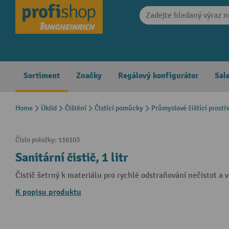
search
Skip to main navigation
Sortiment
Značky
Regálový konfigurátor
Sal
Home
Úklid
Čištění
Čistící pomůcky
Průmyslové čištící prostř
Číslo položky:
116103
Sanitární čistič, 1 litr
Čistič šetrný k materiálu pro rychlé odstraňování nečistot a
K popisu produktu