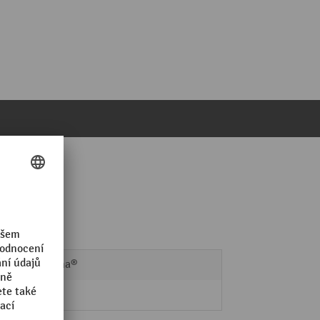
Harema®
2