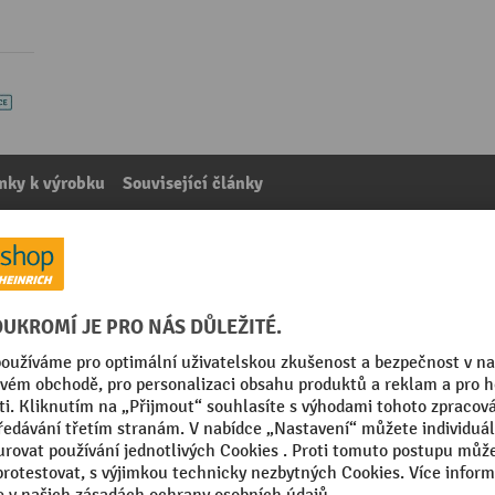
mky k výrobku
Související články
kategorie:
Průmyslové čištící prostředky a maziva
k
Značka
pH hodnota