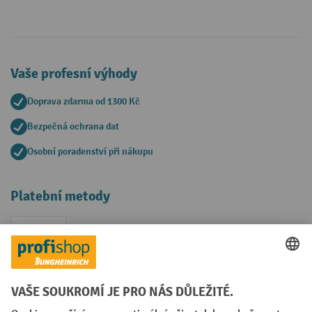
Vaše profesní výhody
Doprava zdarma od 1300 Kč
Bezpečná ochrana dat
Osobní poradenství při nákupu
Platební metody
Faktura
Sociální sítě
Facebook
YouTube
LinkedIn