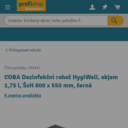
in content
Průmyslové rohože
Číslo položky:
333417
COBA Dezinfekční rohož HygiWell, objem
1,75 l, ŠxH 800 x 550 mm, černá
K popisu produktu