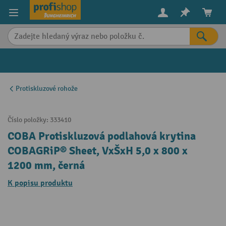
in content
Protiskluzové rohože
Číslo položky:
333410
COBA Protiskluzová podlahová krytina
COBAGRiP® Sheet, VxŠxH 5,0 x 800 x
1200 mm, černá
K popisu produktu