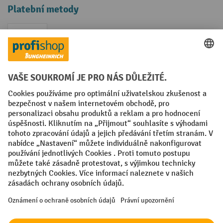
Platební metody
Faktura
Sociální sítě
Facebook
YouTube
LinkedIn
VODP
Otisk
Prohlášení o ochraně osobních údajů
Nastavení ochrany osobních údajů
All prices excl. VAT plus
shipping costs
and possible delivery charges,
if not stated otherwise.