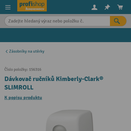
in content
Zásobníky na utěrky
Číslo položky:
156316
Dávkovač ručníků Kimberly-Clark®
SLIMROLL
K popisu produktu