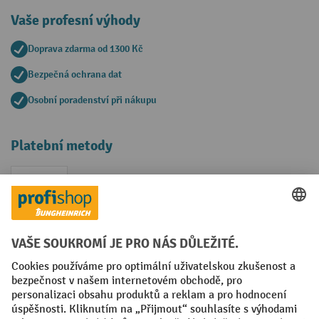
Vaše profesní výhody
Doprava zdarma od 1300 Kč
Bezpečná ochrana dat
Osobní poradenství při nákupu
Platební metody
Faktura
Sociální sítě
Facebook
YouTube
LinkedIn