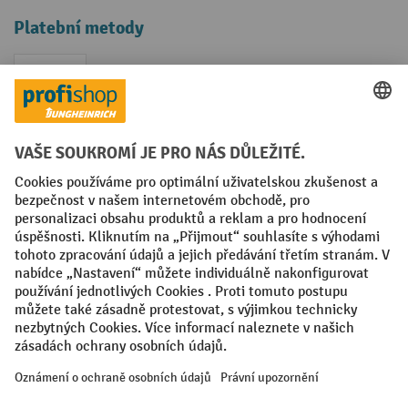
Platební metody
Faktura
Sociální sítě
Facebook
YouTube
LinkedIn
VODP
Otisk
Prohlášení o ochraně osobních údajů
Nastavení ochrany osobních údajů
All prices excl. VAT plus
shipping costs
and possible delivery charges,
if not stated otherwise.