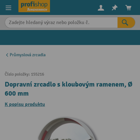
in content
Průmyslová zrcadla
Číslo položky:
155216
Dopravní zrcadlo s kloubovým ramenem, Ø
600 mm
K popisu produktu