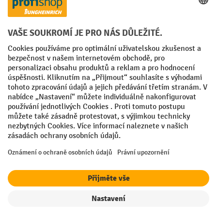
Sociální sítě
Facebook
YouTube
LinkedIn
VODP
Otisk
Prohlášení o ochraně osobních údajů
Nastavení ochrany osobních údajů
All prices excl. VAT plus
shipping costs
and possible delivery charges,
if not stated otherwise.
¹ Sleva platí do vyprodání zásob. Sleva se nevztahuje na akční ceny.
Kombinace s jinými procentními slevami nebo poukázkami není
možná.