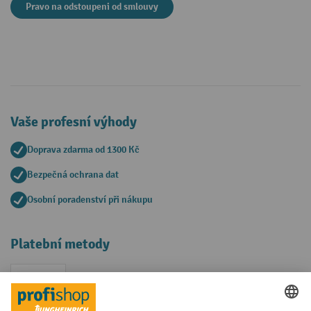
Pravo na odstoupeni od smlouvy
Vaše profesní výhody
Doprava zdarma od 1300 Kč
Bezpečná ochrana dat
Osobní poradenství při nákupu
Platební metody
Faktura