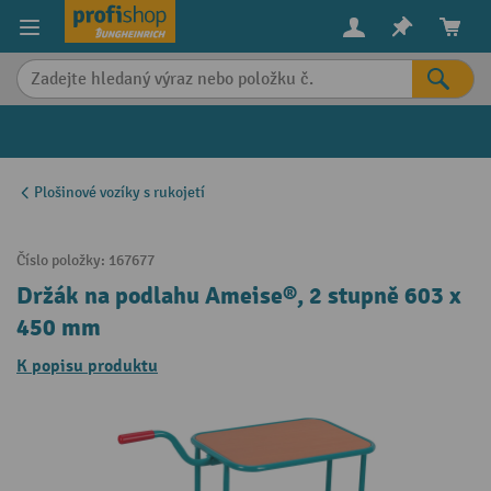
in content
Plošinové vozíky s rukojetí
Číslo položky:
167677
Držák na podlahu Ameise®, 2 stupně 603 x
450 mm
K popisu produktu