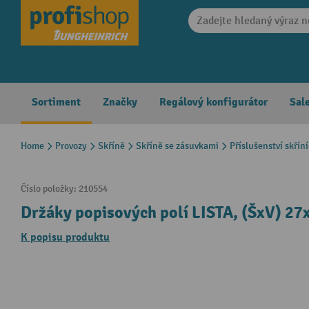
search
Skip to main navigation
Sortiment
Značky
Regálový konfigurátor
Sal
Home
Provozy
Skříně
Skříně se zásuvkami
Příslušenství skřín
Číslo položky:
210554
Držáky popisových polí LISTA, (ŠxV) 27
K popisu produktu