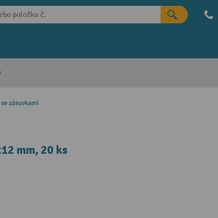
e
í se zásuvkami
x12 mm, 20 ks