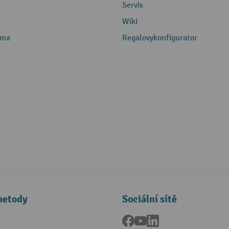
Servis
Wiki
rma
Regalovykonfigurator
metody
Sociální sítě
Facebook
YouTube
LinkedIn