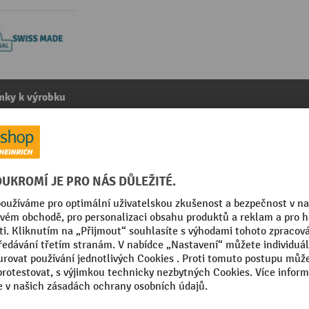
mky k výrobku
7x12 mm, 20 ks
kategorie:
Příslušenství skříní se zásuvkami
 Made
Velikost štítku (š×v)
sional
Značka