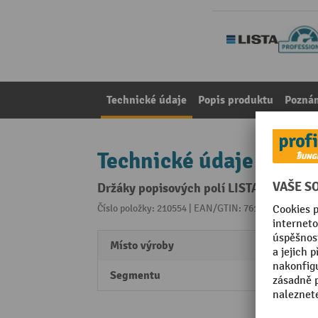
Technické údaje
Popis produktu
Pozná
Technické údaje
Držáky popisových polí LISTA, (ŠxV) 2
Číslo položky: 210554 | EAN/GTIN: 7612269029901
Z 
Místo výroby
Swiss
Segmentu
Profes