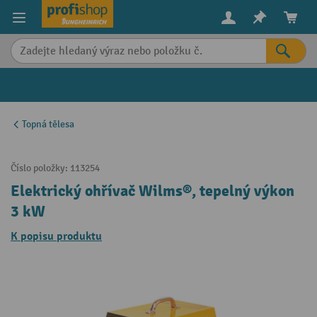
in content
Topná tělesa
Číslo položky:
113254
Elektrický ohřívač Wilms®, tepelný výkon
3 kW
K popisu produktu