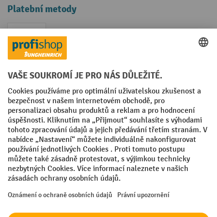
Platební metody
Faktura
Sociální sítě
Facebook
YouTube
LinkedIn
VODP
Otisk
Prohlášení o ochraně osobních údajů
Nastavení ochrany osobních údajů
All prices excl. VAT plus
shipping costs
and possible delivery charges,
if not stated otherwise.