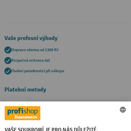
Vaše profesní výhody
Doprava zdarma od 1300 Kč
Bezpečná ochrana dat
Osobní poradenství při nákupu
Platební metody
Faktura
Sociální sítě