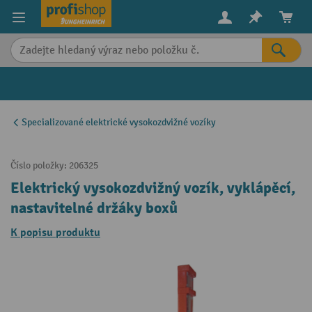
in content
Specializované elektrické vysokozdvižné vozíky
Číslo položky:
206325
Elektrický vysokozdvižný vozík, vyklápěcí,
nastavitelné držáky boxů
K popisu produktu