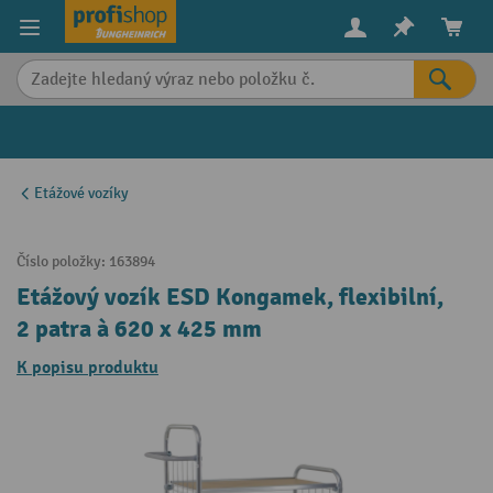
in content
Etážové vozíky
Číslo položky:
163894
Etážový vozík ESD Kongamek, flexibilní,
2 patra à 620 x 425 mm
K popisu produktu