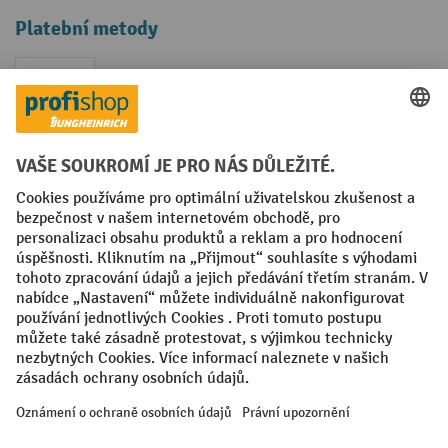
Platební metody
Faktura
Sociální sítě
Facebook
YouTube
LinkedIn
VODP
Otisk
Prohlášení o ochraně osobních údajů
Nastavení ochrany osobních údajů
All prices excl. VAT plus
shipping costs
and possible delivery charges,
if not stated otherwise.