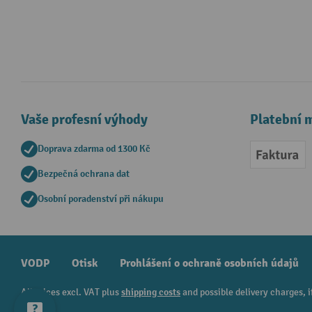
Vaše profesní výhody
Platební 
Doprava zdarma od 1300 Kč
Faktur
Bezpečná ochrana dat
Osobní poradenství při nákupu
VODP
Otisk
Prohlášení o ochraně osobních údajů
All prices excl. VAT plus
shipping costs
and possible delivery charges, i