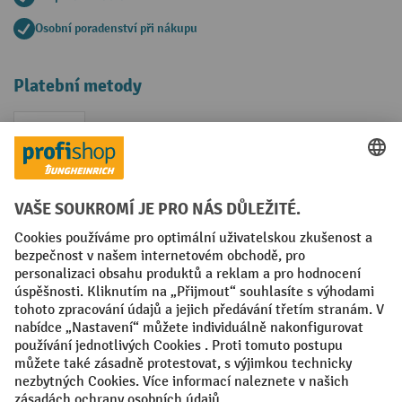
Osobní poradenství při nákupu
Platební metody
Faktura
Sociální sítě
Facebook
YouTube
LinkedIn
VODP
Otisk
Prohlášení o ochraně osobních údajů
Nastavení ochrany osobních údajů