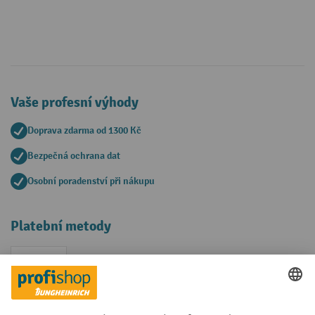
Vaše profesní výhody
Doprava zdarma od 1300 Kč
Bezpečná ochrana dat
Osobní poradenství při nákupu
Platební metody
Faktura
Sociální sítě