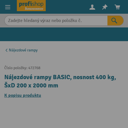
in content
Nájezdové rampy
Číslo položky:
472768
Nájezdové rampy BASIC, nosnost 400 kg,
ŠxD 200 x 2000 mm
K popisu produktu