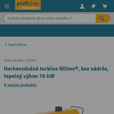
in content
Topná tělesa
Číslo položky:
113263
Horkovzdušná turbína Wilms®, bez nádrže,
tepelný výkon 70 kW
K popisu produktu