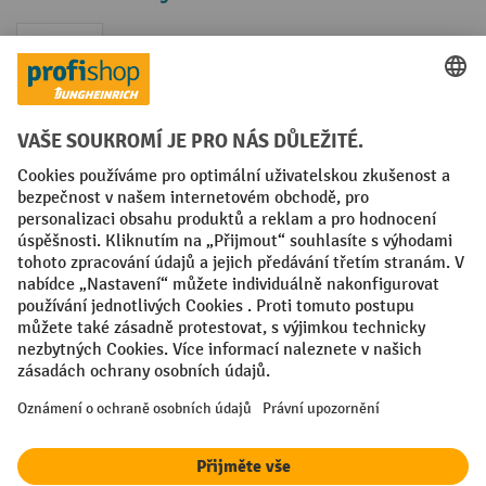
Faktura
Sociální sítě
Facebook
YouTube
LinkedIn
VODP
Otisk
Prohlášení o ochraně osobních údajů
Nastavení ochrany osobních údajů
All prices excl. VAT plus
shipping costs
and possible delivery charges,
if not stated otherwise.
¹ Sleva platí do vyprodání zásob. Sleva se nevztahuje na akční ceny.