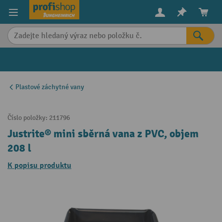
in content
Plastové záchytné vany
Číslo položky:
211796
Justrite® mini sběrná vana z PVC, objem
208 l
K popisu produktu