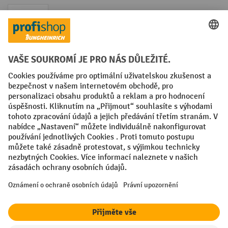
Faktura
Sociální sítě
Facebook
YouTube
LinkedIn
VODP
Otisk
Prohlášení o ochraně osobních údajů
Nastavení ochrany osobních údajů
All prices excl. VAT plus
shipping costs
and possible delivery charges,
if not stated otherwise.
¹ Sleva platí do vyprodání zásob. Sleva se nevztahuje na akční ceny.
Kombinace s jinými procentními slevami nebo poukázkami není