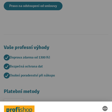
Pravo na odstoupeni od smlouvy
Vaše profesní výhody
Doprava zdarma od 1300 Kč
Bezpečná ochrana dat
Osobní poradenství při nákupu
Platební metody
Faktura