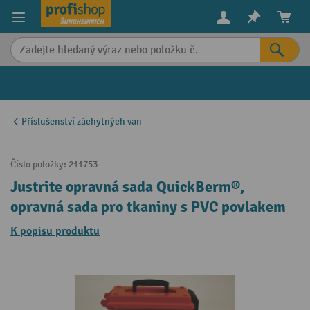
in content
Příslušenství záchytných van
Číslo položky:
211753
Justrite opravná sada QuickBerm®,
opravná sada pro tkaniny s PVC povlakem
K popisu produktu