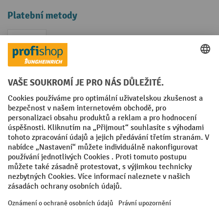
Platební metody
Faktura
Sociální sítě
Facebook
YouTube
LinkedIn
VODP
Otisk
Prohlášení o ochraně osobních údajů
Nastavení ochrany osobních údajů
All prices excl. VAT plus
shipping costs
and possible delivery charges,
if not stated otherwise.