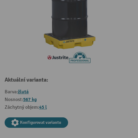
Aktuální varianta:
žlutá
Barva:
567 kg
Nosnost:
45 l
Záchytný objem:
Konfigurovat variantu