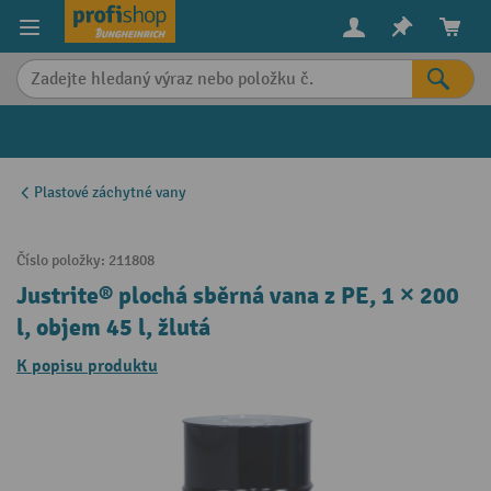
in content
Plastové záchytné vany
Číslo položky:
211808
Justrite® plochá sběrná vana z PE, 1 × 200
l, objem 45 l, žlutá
K popisu produktu