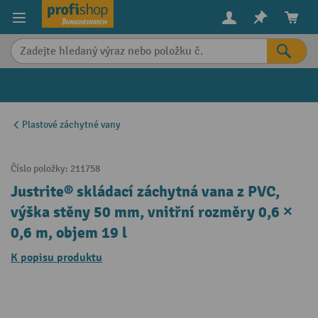
in content
Plastové záchytné vany
Číslo položky:
211758
Justrite® skládací záchytná vana z PVC,
výška stěny 50 mm, vnitřní rozměry 0,6 ×
0,6 m, objem 19 l
K popisu produktu