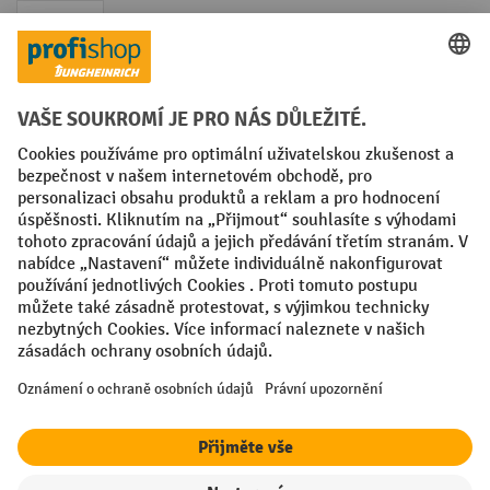
Faktura
Sociální sítě
Facebook
YouTube
LinkedIn
VODP
Otisk
Prohlášení o ochraně osobních údajů
Nastavení ochrany osobních údajů
All prices excl. VAT plus
shipping costs
and possible delivery charges,
if not stated otherwise.
¹ Sleva platí do vyprodání zásob. Sleva se nevztahuje na akční ceny.
Kombinace s jinými procentními slevami nebo poukázkami není