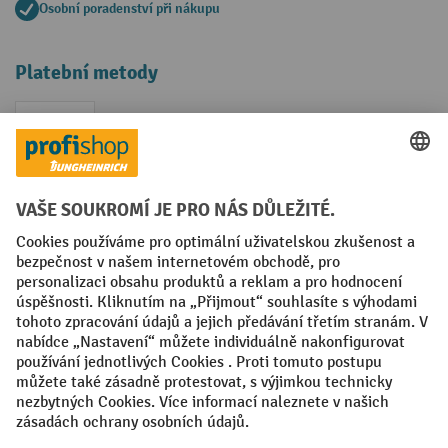
Osobní poradenství při nákupu
Platební metody
Faktura
Sociální sítě
Facebook
YouTube
LinkedIn
VODP
Otisk
Prohlášení o ochraně osobních údajů
Nastavení ochrany osobních údajů