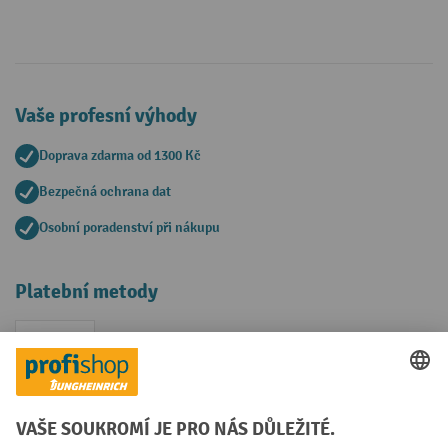
Vaše profesní výhody
Doprava zdarma od 1300 Kč
Bezpečná ochrana dat
Osobní poradenství při nákupu
Platební metody
Faktura
Sociální sítě