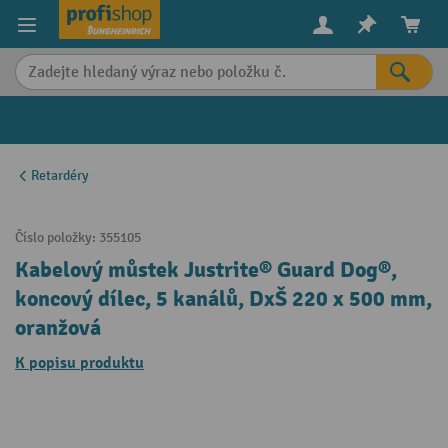
in content
Retardéry
Číslo položky:
355105
Kabelový můstek Justrite® Guard Dog®,
koncový dílec, 5 kanálů, DxŠ 220 x 500 mm,
oranžová
K popisu produktu