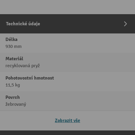
Technické údaje
Délka
930 mm
Materiál
recyklovaná pryž
Pohotovostní hmotnost
11,5 kg
Povrch
žebrovaný
Zobrazit vše