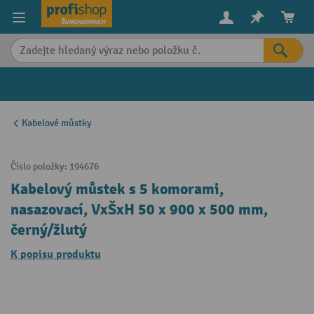
in content
Kabelové můstky
Číslo položky:
194676
Kabelový můstek s 5 komorami,
nasazovací, VxŠxH 50 x 900 x 500 mm,
černý/žlutý
K popisu produktu