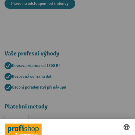
Pravo na odstoupeni od smlouvy
Vaše profesní výhody
Doprava zdarma od 1300 Kč
Bezpečná ochrana dat
Osobní poradenství při nákupu
Platební metody
Faktura