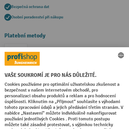
Bezpečná ochrana dat
Osobní poradenství při nákupu
Platební metody
Faktura
Sociální sítě
Facebook
YouTube
LinkedIn
VODP
Otisk
Prohlášení o ochraně osobních údajů