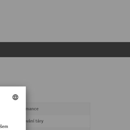
Performance
vynulování táry