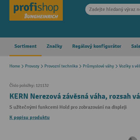
search
Skip to main navigation
Sortiment
Značky
Regálový konfigurátor
Sal
Home
Provozy
Provozní technika
Průmyslové váhy
Vozíky s vě
Číslo položky:
121132
KERN Nerezová závěsná váha, rozsah vá
S užitečnými funkcemi Hold pro zobrazování na displeji
K popisu produktu