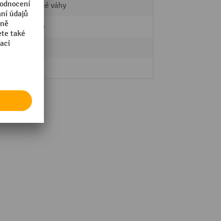
závěsné váhy
95 mm
KERN
2