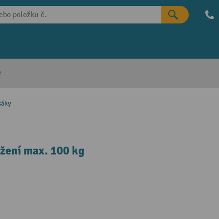
e
šáky
žení max. 100 kg