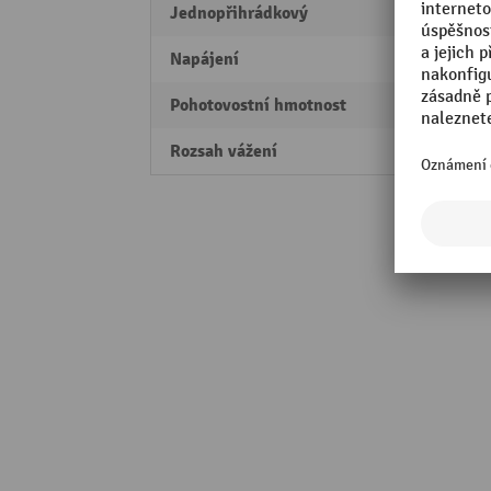
Jednopřihrádkový
Ne
Napájení
Bater
Pohotovostní hmotnost
0,8 kg
Rozsah vážení
max. 