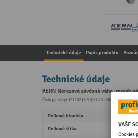
Technické údaje
Popis produktu
Pozná
Technické údaje
KERN Nerezová závěsná váha, rozsah vá
Číslo položky: 121132 | EAN/GTIN: 4045761083936
Z 
Celková hloubka
175 
Celková šířka
55 m