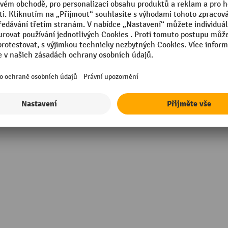
Váhy, typ
ie
Výška
Značka
100 kg
Záruka - dodavatel
Zobrazit všechny technické údaje