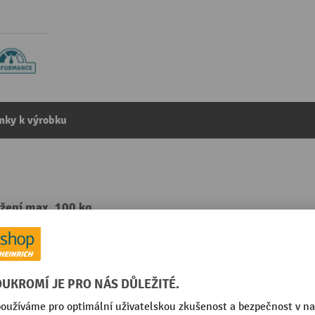
mky k výrobku
žení max. 100 kg
kategorie:
Vozíky s věšáky
mm
Segmentu
m
Váha, funkce