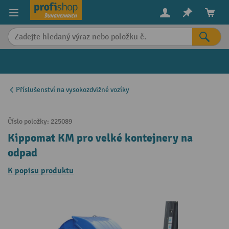
in content
Příslušenství na vysokozdvižné vozíky
Číslo položky:
225089
Kippomat KM pro velké kontejnery na
odpad
K popisu produktu