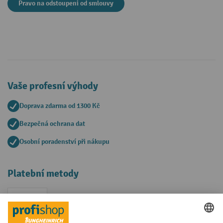
Pravo na odstoupeni od smlouvy
Vaše profesní výhody
Doprava zdarma od 1300 Kč
Bezpečná ochrana dat
Osobní poradenství při nákupu
Platební metody
Faktura