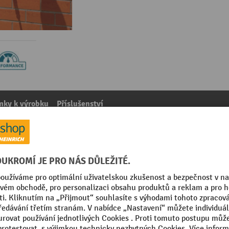
mky k výrobku
Příslušenství
a Erbstößer®, DIN EN 15154-1/-2/-5, nástěnná montáž, sp
kategorie:
Stanice pro výplach očí
ž na stěnu
Segmentu