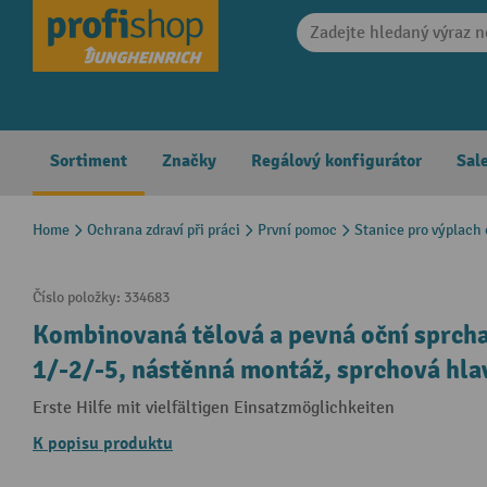
search
Skip to main navigation
Sortiment
Značky
Regálový konfigurátor
Sal
Home
Ochrana zdraví při práci
První pomoc
Stanice pro výplach 
Číslo položky:
334683
Kombinovaná tělová a pevná oční sprch
1/-2/-5, nástěnná montáž, sprchová hlav
Erste Hilfe mit vielfältigen Einsatzmöglichkeiten
K popisu produktu