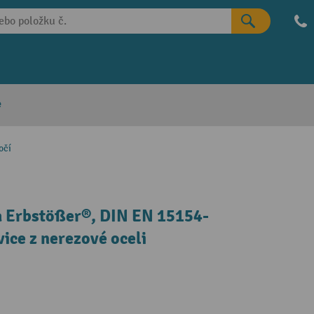
e
očí
a Erbstößer®, DIN EN 15154-
ice z nerezové oceli