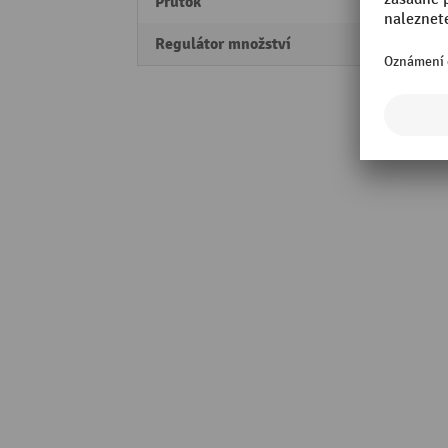
Průtok
110 l
Regulátor množství
Ano