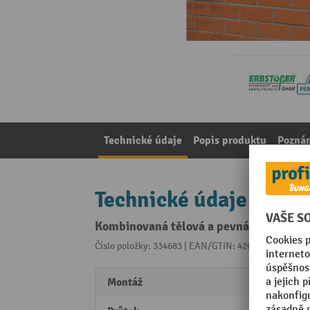
Technické údaje
Popis produktu
Pozná
Technické údaje
Kombinovaná tělová a pevná oční sprch
Číslo položky: 334683 | EAN/GTIN: 4260294061156
Z 
Montáž
Montá