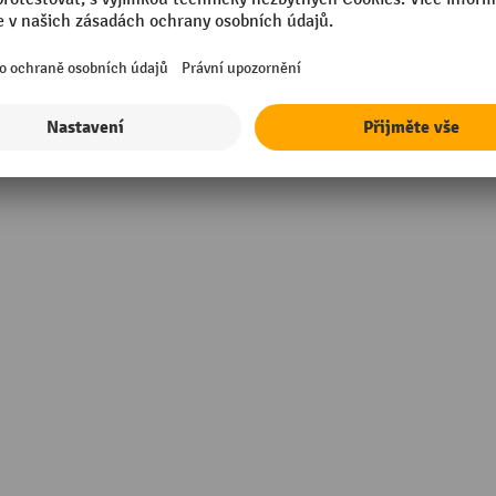
/min
Značka